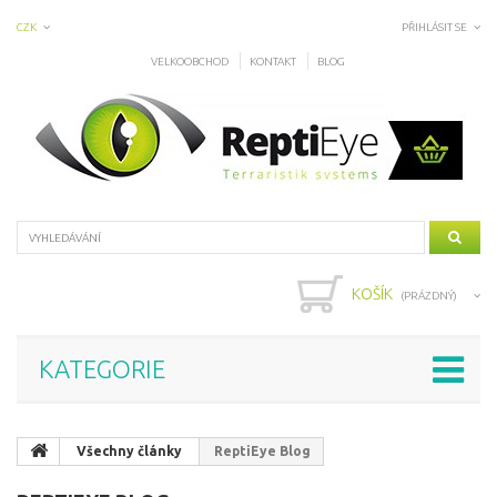
CZK
PŘIHLÁSIT SE
VELKOOBCHOD
KONTAKT
BLOG
KOŠÍK
(PRÁZDNÝ)
KATEGORIE
Všechny články
ReptiEye Blog