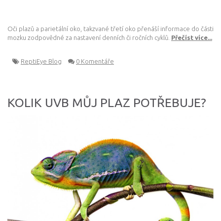
Oči plazů a parietální oko, takzvané třetí oko přenáší informace do části
mozku zodpovědné za nastavení denních či ročních cyklů.
Přečíst více...
ReptiEye Blog
0 Komentáře
KOLIK UVB MŮJ PLAZ POTŘEBUJE?