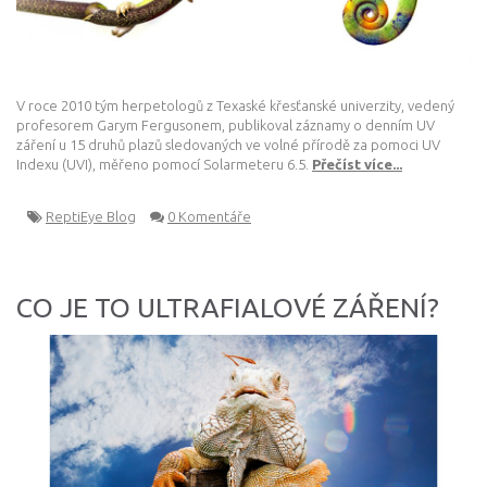
V roce 2010 tým herpetologů z Texaské křesťanské univerzity, vedený
profesorem Garym Fergusonem, publikoval záznamy o denním UV
záření u 15 druhů plazů sledovaných ve volné přírodě za pomoci UV
Indexu (UVI), měřeno pomocí Solarmeteru 6.5.
Přečíst více...
ReptiEye Blog
0 Komentáře
CO JE TO ULTRAFIALOVÉ ZÁŘENÍ?