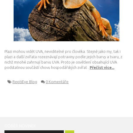
Plazi mohou vidět UVA, neviditelné pro člověka. Stejně jako my, tak i
plazi a další zvířata rozeznávají potraviny podle jejich barvy a tvaru, z
nichž mnohé zahrnují barvu UVA. Proto je osvětlení obsahující UVA
podstatnou součástí chovu hospodářských zvířat .
Přečíst více...
ReptiEye Blog
0 Komentáře
ODBĚR NOVINEK