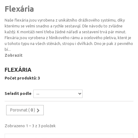
Flexária
Naše flexária jsou vyrobena z unikátního drážkového systému, díky
kterému se velmi snadno a rychle sestavují. Dle návodu to zvládne
každý. K montáži není třeba žádné nářadí a sestavení trvá pár minut.
Flexária jsou vyrobena z hliníkového rámu a ocelového pletiva, které je
u tohoto typu na všech stěnách, stropu i dvířkách. Dno je pak z pevného
bí...
Zobrazit
FLEXÁRIA
Počet produktů: 3
Seřadit podle
Porovnat (
0
)
Zobrazeno 1 – 3 z 3 položek