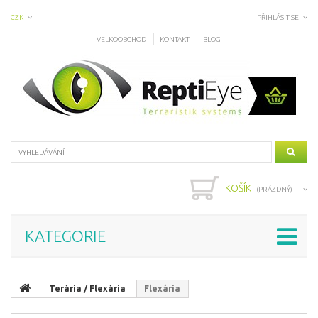
CZK
PŘIHLÁSIT SE
VELKOOBCHOD
KONTAKT
BLOG
KOŠÍK
(PRÁZDNÝ)
KATEGORIE
Terária / Flexária
Flexária