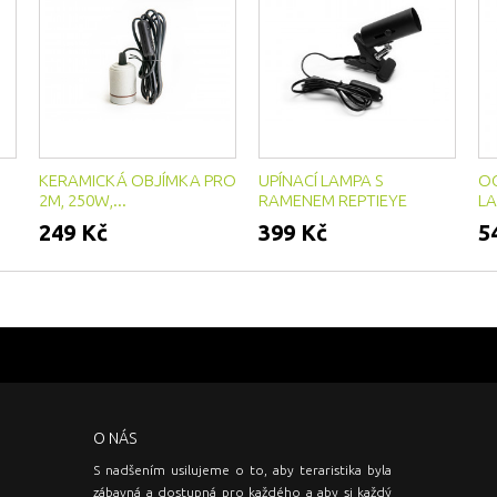
KERAMICKÁ OBJÍMKA PRO
UPÍNACÍ LAMPA S
O
2M, 250W,...
RAMENEM REPTIEYE
LA
249 Kč
399 Kč
5
O NÁS
S nadšením usilujeme o to, aby teraristika byla
zábavná a dostupná pro každého a aby si každý