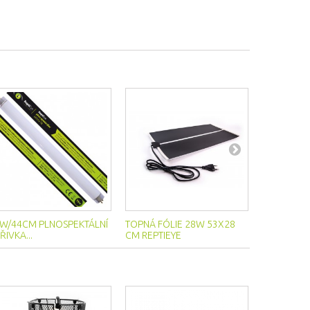
W/44CM PLNOSPEKTÁLNÍ
TOPNÁ FÓLIE 28W 53X28
FLEXO KAB
ŘIVKA...
CM REPTIEYE
VYPÍNAČEM