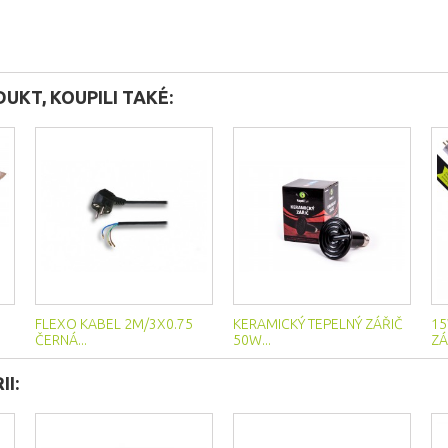
DUKT, KOUPILI TAKÉ:
FLEXO KABEL 2M/3X0.75
KERAMICKÝ TEPELNÝ ZÁŘIČ
15
ČERNÁ...
50W...
ZÁ
I: