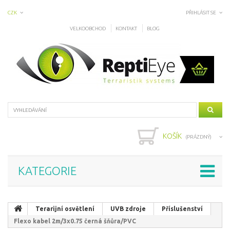
CZK
PŘIHLÁSIT SE
VELKOOBCHOD
KONTAKT
BLOG
KOŠÍK
(PRÁZDNÝ)
KATEGORIE
Terarijní osvětlení
UVB zdroje
Příslušenství
Flexo kabel 2m/3x0.75 černá šňůra/PVC