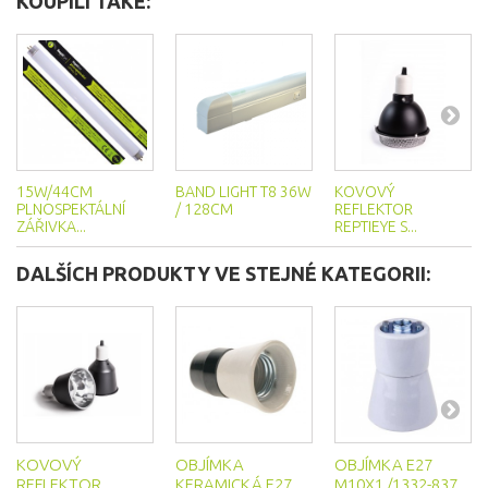
KOUPILI TAKÉ:
15W/44CM
BAND LIGHT T8 36W
KOVOVÝ
PLNOSPEKTÁLNÍ
/ 128CM
REFLEKTOR
ZÁŘIVKA...
REPTIEYE S...
DALŠÍCH PRODUKTY VE STEJNÉ KATEGORII:
KOVOVÝ
OBJÍMKA
OBJÍMKA E27
REFLEKTOR
KERAMICKÁ E27
M10X1 /1332-837