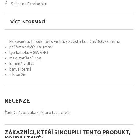
Sdílet na Facebooku
VÍCE INFORMACÍ
Flexošňůra, flexokabel s vidlicí, se zástrčkou 2m/3x0,75, černá
průřez vodičů: 3 x 1mm2
typ kabelu: H05VV-F3
max. zatížení: 16A
lomená vidlice
barva: černá
délka: 2m
RECENZE
Žádný názor zákazník pro tuto chvíli.
ZÁKAZNÍCI, KTEŘÍ SI KOUPILI TENTO PRODUKT,